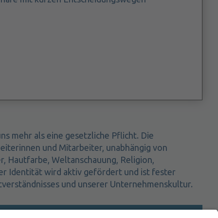
ns mehr als eine gesetzliche Pflicht. Die
beiterinnen und Mitarbeiter, unabhängig von
er, Hautfarbe, Weltanschauung, Religion,
 Identität wird aktiv gefördert und ist fester
stverständnisses und unserer Unternehmenskultur.