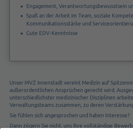
Engagement, Verantwortungsbewusstsein un
Spaß an der Arbeit im Team, soziale Kompet
Kommunikationsstärke und Serviceorientier
Gute EDV-Kenntnisse
Unser MVZ Innenstadt vereint Medizin auf Spitzenni
außerordentlichen Ansprüchen gerecht wird. Ausgew
unterschiedlichster medizinischer Disziplinen arbeit
Verwaltungsteams zusammen, zu deren Verstärkung w
Sie fühlen sich angesprochen und haben Interesse?
Dann zögern Sie nicht, uns Ihre vollständige Bewer