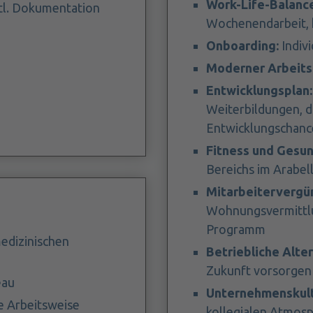
Work-Life-Balance
tl. Dokumentation
Wochenendarbeit, 
Onboarding:
Indivi
Moderner Arbeits
Entwicklungsplan
Weiterbildungen, di
Entwicklungschanc
Fitness und Gesun
Bereichs im Arabe
Mitarbeitervergü
Wohnungsvermittlu
Programm
edizinischen
Betriebliche Alte
Zukunft vorsorgen
eau
Unternehmenskult
ge Arbeitsweise
kollegialen Atmos