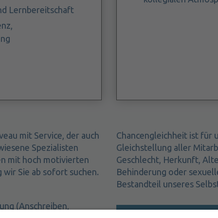
d Lernbereitschaft
enz,
ung
veau mit Service, der auch
Chancengleichheit ist für u
iesene Spezialisten
Gleichstellung aller Mitar
en mit hoch motivierten
Geschlecht, Herkunft, Alt
ir Sie ab sofort suchen.
Behinderung oder sexueller
Bestandteil unseres Selb
bung (Anschreiben,