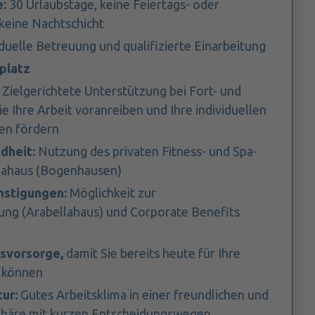
:
30 Urlaubstage, keine Feiertags- oder
keine Nachtschicht
duelle Betreuung und qualifizierte Einarbeitung
platz
:
Zielgerichtete Unterstützung bei Fort- und
e Ihre Arbeit voranreiben und Ihre individuellen
en fördern
dheit:
Nutzung des privaten Fitness- und Spa-
llahaus (Bogenhausen)
nstigungen:
Möglichkeit zur
ng (Arabellahaus) und Corporate Benefits
rsvorsorge,
damit Sie bereits heute für Ihre
 können
ur:
Gutes Arbeitsklima in einer freundlichen und
phäre mit kurzen Entscheidungswegen